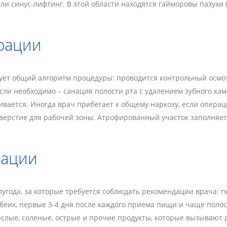
ли синус-лифтинг. В этой области находятся гайморовы пазухи 
рации
ует общий алгоритм процедуры: проводится контрольный осмо
ли необходимо – санация полости рта с удалением зубного ка
вается. Иногда врач прибегает к общему наркозу, если операц
тверстие для рабочей зоны. Атрофированный участок заполня
рации
лугода, за которые требуется соблюдать рекомендации врача:
еих, первые 3-4 дня после каждого приема пищи и чаще полоск
ислые, соленые, острые и прочие продукты, которые вызывают р