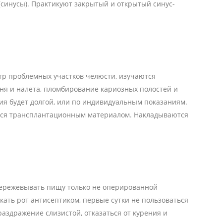
(синусы). Практикуют закрытый и открытый синус-
тр проблемных участков челюсти, изучаются
мня и налета, пломбирование кариозных полостей и
ия будет долгой, или по индивидуальным показаниям.
ется трансплантационным материалом. Накладываются
 пережевывать пищу только не оперированной
ать рот антисептиком, первые сутки не пользоваться
аздражение слизистой, отказаться от курения и