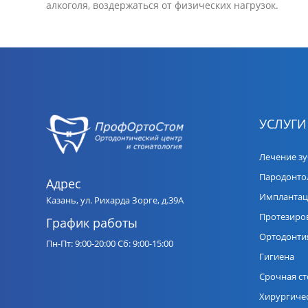
алкоголя, воздержаться от физических нагрузок.
УСЛУГИ
Лечение з
Пародонто
Адрес
Имплантац
Казань, ул. Рихарда Зорге, д.39А
Протезиро
График работы
Ортодонти
Пн-Пт: 9:00-20:00
Сб: 9:00-15:00
Гигиена
Срочная с
Хирургиче